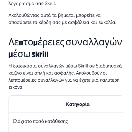
λογαριασμό σας Skrill.
Ακολουθώντας αυτά τα βήματα, μπορείτε να
αποσύρετε τα κέρδη σας με ασφάλεια και ευκολία.
Λεπτομέρειες συναλλαγών
μέσω Skrill
Η διαδικασία συναλλαγών μέσω Skrill σε διαδικτυακά
καζίνο είναι απλή και ασφαλής. Ακολουθούν οι
λεπτομέρειες συναλλαγών για να έχετε μια καλύτερη
εικόνα:
Κατηγορία
Ελάχιστο ποσό κατάθεσης