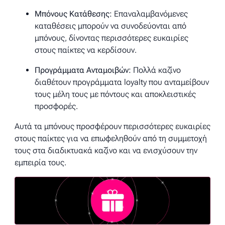
Μπόνους Κατάθεσης:
Επαναλαμβανόμενες
καταθέσεις μπορούν να συνοδεύονται από
μπόνους, δίνοντας περισσότερες ευκαιρίες
στους παίκτες να κερδίσουν.
Προγράμματα Ανταμοιβών:
Πολλά καζίνο
διαθέτουν προγράμματα loyalty που ανταμείβουν
τους μέλη τους με πόντους και αποκλειστικές
προσφορές.
Αυτά τα μπόνους προσφέρουν περισσότερες ευκαιρίες
στους παίκτες για να επωφεληθούν από τη συμμετοχή
τους στα διαδικτυακά καζίνο και να ενισχύσουν την
εμπειρία τους.