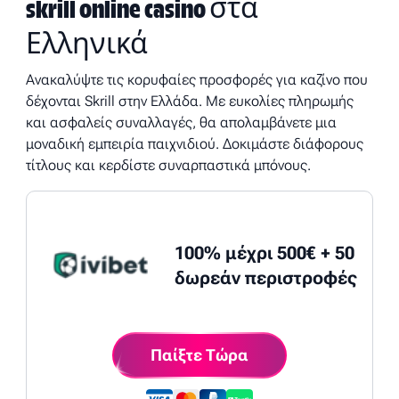
skrill online casino στα
Ελληνικά
Ανακαλύψτε τις κορυφαίες προσφορές για καζίνο που
δέχονται Skrill στην Ελλάδα. Με ευκολίες πληρωμής
και ασφαλείς συναλλαγές, θα απολαμβάνετε μια
μοναδική εμπειρία παιχνιδιού. Δοκιμάστε διάφορους
τίτλους και κερδίστε συναρπαστικά μπόνους.
100% μέχρι 500€ + 50
δωρεάν περιστροφές
Παίξτε Τώρα