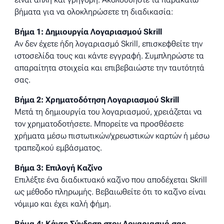
βήματα για να ολοκληρώσετε τη διαδικασία:
Βήμα 1: Δημιουργία Λογαριασμού Skrill
Αν δεν έχετε ήδη λογαριασμό Skrill, επισκεφθείτε την
ιστοσελίδα τους και κάντε εγγραφή. Συμπληρώστε τα
απαραίτητα στοιχεία και επιβεβαιώστε την ταυτότητά
σας.
Βήμα 2: Χρηματοδότηση Λογαριασμού Skrill
Μετά τη δημιουργία του λογαριασμού, χρειάζεται να
τον χρηματοδοτήσετε. Μπορείτε να προσθέσετε
χρήματα μέσω πιστωτικών/χρεωστικών καρτών ή μέσω
τραπεζικού εμβάσματος.
Βήμα 3: Επιλογή Καζίνο
Επιλέξτε ένα διαδικτυακό καζίνο που αποδέχεται Skrill
ως μέθοδο πληρωμής. Βεβαιωθείτε ότι το καζίνο είναι
νόμιμο και έχει καλή φήμη.
Βήμα 4: Κάντε Σύνδεση στον Λογαριασμό σας