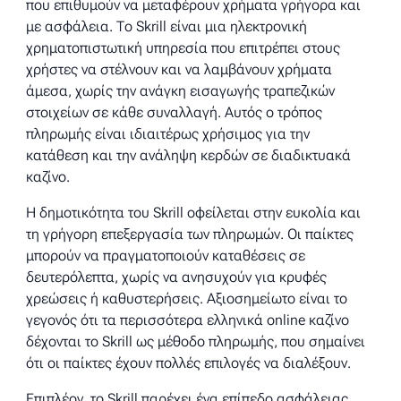
που επιθυμούν να μεταφέρουν χρήματα γρήγορα και
με ασφάλεια. Το Skrill είναι μια ηλεκτρονική
χρηματοπιστωτική υπηρεσία που επιτρέπει στους
χρήστες να στέλνουν και να λαμβάνουν χρήματα
άμεσα, χωρίς την ανάγκη εισαγωγής τραπεζικών
στοιχείων σε κάθε συναλλαγή. Αυτός ο τρόπος
πληρωμής είναι ιδιαιτέρως χρήσιμος για την
κατάθεση και την ανάληψη κερδών σε διαδικτυακά
καζίνο.
Η δημοτικότητα του Skrill οφείλεται στην ευκολία και
τη γρήγορη επεξεργασία των πληρωμών. Οι παίκτες
μπορούν να πραγματοποιούν καταθέσεις σε
δευτερόλεπτα, χωρίς να ανησυχούν για κρυφές
χρεώσεις ή καθυστερήσεις. Αξιοσημείωτο είναι το
γεγονός ότι τα περισσότερα ελληνικά online καζίνο
δέχονται το Skrill ως μέθοδο πληρωμής, που σημαίνει
ότι οι παίκτες έχουν πολλές επιλογές να διαλέξουν.
Επιπλέον, το Skrill παρέχει ένα επίπεδο ασφάλειας